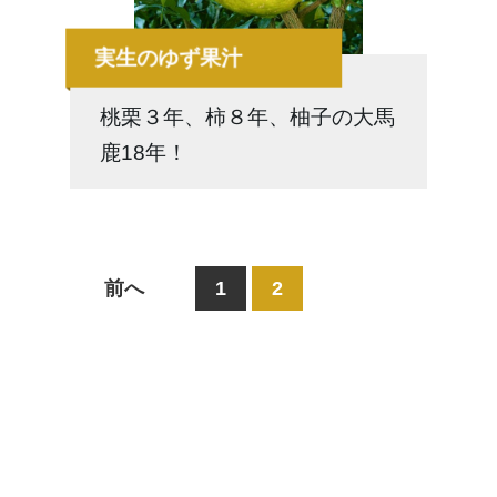
実生のゆず果汁
桃栗３年、柿８年、柚子の大馬
鹿18年！
前へ
1
2